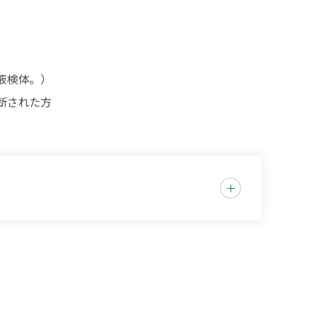
液検体。）
断された方