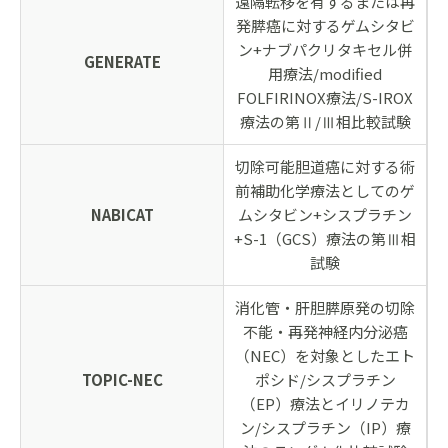
遠隔転移を有するまたは再
発膵癌に対するゲムシタビ
ン+ナブパクリタキセル併
GENERATE
用療法/modified
FOLFIRINOX療法/S-IROX
療法の第Ⅱ/Ⅲ相比較試験
切除可能胆道癌に対する術
前補助化学療法としてのゲ
NABICAT
ムシタビン+シスプラチン
+S-1（GCS）療法の第Ⅲ相
試験
消化管・肝胆膵原発の切除
不能・再発神経内分泌癌
（NEC）を対象としたエト
TOPIC-NEC
ポシド/シスプラチン
（EP）療法とイリノテカ
ン/シスプラチン（IP）療