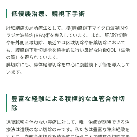
低侵襲治療、鏡視下手術
肝細胞癌の局所療法として、腹(胸)腔鏡下マイクロ波凝固や
ラジオ波焼灼(RFA)術を導入しています。また、肝部分切除
や肝外側区域切除、最近では区域切除や肝葉切除において
も、腹腔鏡下肝切除術を積極的に行い良好な術後QOL（生活
の質）を得られています。
膵切除にも、膵体尾部切除を中心に腹腔鏡下手術を導入して
います。
豊富な経験による積極的な血管合併切
除
遠隔転移を伴わない膵癌に対して、唯一治癒が期待できる治
療法は遺残のない切除のみです。私たちは豊富な臨床経験を
もとに、血管合併切除を積極的に行うことで膵癌の切除率を