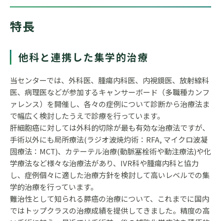
特長
他科と連携した集学的治療
当センターでは、外科医、腫瘍内科医、内視鏡医、放射線科
医、病理医などが参加するキャンサーボード（多職種カンフ
ァレンス）を開催し、各々の症例について診断から治療法ま
で幅広く検討したうえで診療を行っています。
肝細胞癌に対しては外科的切除が最も有効な治療法ですが、
手術以外にも局所療法(ラジオ波焼灼術：RFA, マイクロ波凝
固療法：MCT)、カテーテル治療(動脈塞栓術や動注療法)や化
学療法など様々な治療法があり、IVR科や腫瘍内科と協力
し、症例個々に適した治療方針を検討して高いレベルでの集
学的治療を行っています。
難治性として知られる膵癌の治療について、これまでに国内
ではトップクラスの治療成績を提供してきました。精度の高