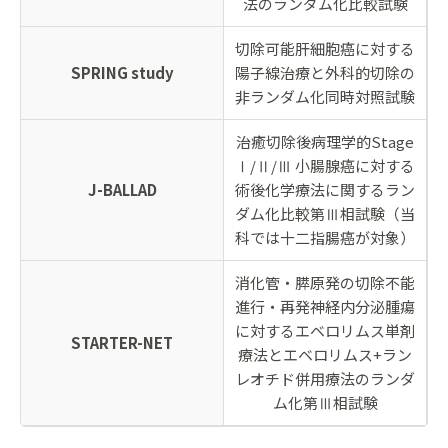
法のランダム化比較試験
切除可能肝細胞癌に対する
SPRING study
陽子線治療と外科的切除の
非ランダム化同時対照試験
治癒切除後病理学的Stage
Ⅰ/Ⅱ/Ⅲ 小腸腺癌に対する
J-BALLAD
術後化学療法に関するラン
ダム化比較第Ⅲ相試験（当
科では十二指腸癌が対象）
消化管・膵原発の切除不能
進行・再発神経内分泌腫瘍
に対するエベロリムス単剤
STARTER-NET
療法とエベロリムス+ラン
レオチド併用療法のランダ
ム化第Ⅲ相試験