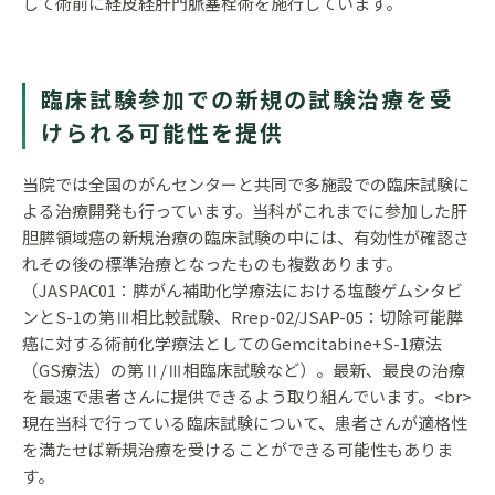
して術前に経皮経肝門脈塞栓術を施行しています。
臨床試験参加での新規の試験治療を受
けられる可能性を提供
当院では全国のがんセンターと共同で多施設での臨床試験に
よる治療開発も行っています。当科がこれまでに参加した肝
胆膵領域癌の新規治療の臨床試験の中には、有効性が確認さ
れその後の標準治療となったものも複数あります。
（JASPAC01：膵がん補助化学療法における塩酸ゲムシタビ
ンとS-1の第Ⅲ相比較試験、Rrep-02/JSAP-05：切除可能膵
癌に対する術前化学療法としてのGemcitabine+S-1療法
（GS療法）の第Ⅱ/Ⅲ相臨床試験など）。最新、最良の治療
を最速で患者さんに提供できるよう取り組んでいます。<br>
現在当科で行っている臨床試験について、患者さんが適格性
を満たせば新規治療を受けることができる可能性もありま
す。