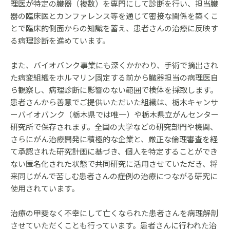
理医が特定の臓器（複数）を専門にして診断を行い、担当臓
器の臨床医とカンファレンス等を通じて密接な関係を築くこ
とで臨床的側面からの知識を蓄え、患者さんの治療に反映す
る病理診断を進めています。
また、バイオバンク事業にも深くかかわり、手術で摘出され
た病変組織をホルマリン固定する前から臓器担当の病理医自
ら観察し、病理診断に影響のない範囲で検体を採取します。
患者さんから善意でご提供いただいた組織は、栃木キャンサ
ーバイオバンク（栃木県では唯一）や栃木県立がんセンター
研究所で保存されます。全国の大学などの研究部門や機関、
さらにがん治療開発に積極的な企業と、厳正な倫理審査を経
て承認された研究計画に基づき、個人を特定することができ
ない匿名化された状態で共同研究に活用させていただき、将
来同じがんで苦しむ患者さんの症例の治療につながる研究に
使用されています。
治療の甲斐なく不幸にして亡くなられた患者さんを病理解剖
させていただくことも行っています。患者さんに行われた治