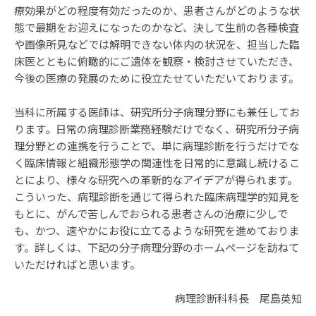
療効果がどの程度有効だったのか、患者さんがどのような状
態で最期をお迎えになったのかなど、決して生前の各種検査
や画像所見などでは解明できない体内の状況を、担当した臨
床医とともに俯瞰的にご遺体を観察・検討させていただき、
今後の医療の発展のために役立たせていただいております。
当科に所属する医師は、研究所分子病理分野にも兼任してお
ります。日常の病理診断業務経験だけでなく、研究所分子病
理分野との連携を行うことで、単に病理診断を行うだけでな
く臨床情報と組織形態学の関連性を日常的に意識し続けるこ
とにより、様々な研究への革新的なアイデアが得られます。
こういった、病理診断を通じて得られた臨床病理学的知見を
もとに、がんで苦しんでおられる患者さんの治療に少しで
も、かつ、速やかにお役に立てるような研究を進めておりま
す。詳しくは、下記の分子病理分野のホームページを訪ねて
いただければと思います。
病理診断科科長 尾島英知