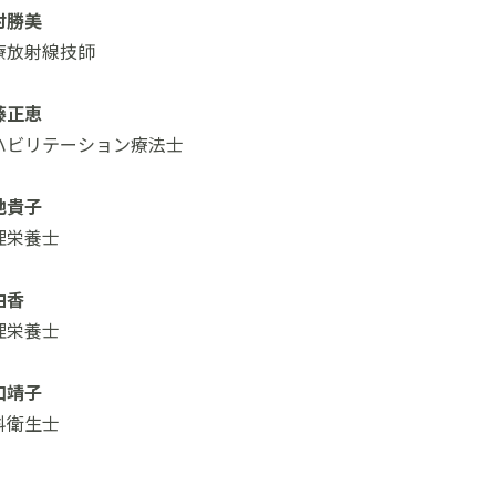
村勝美
療放射線技師
藤正恵
ハビリテーション療法士
地貴子
理栄養士
由香
理栄養士
口靖子
科衛生士