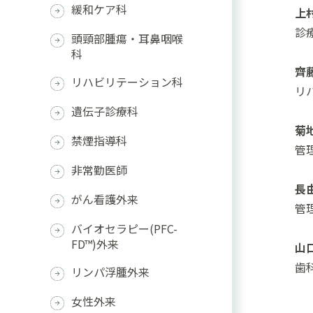
緩和ケア科
上
診
頭頸部腫瘍・耳鼻咽喉
科
齊
リハビリテーション科
リ
遺伝子診療科
菊
禁煙指導科
管
非常勤医師
長
がん看護外来
管
バイオセラピー(PFC-
FD™)外来
山
歯
リンパ浮腫外来
女性外来