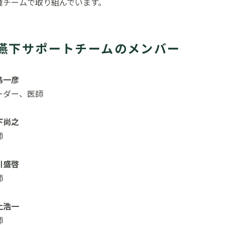
種チームで取り組んでいます。
嚥下サポートチームのメンバー
島一彦
ーダー、医師
下尚之
師
川盛啓
師
上浩一
師