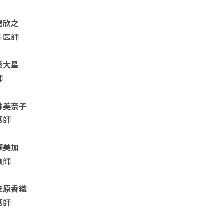
屋欣之
科医師
藤大星
師
林美奈子
護師
瀬美加
護師
笠原香織
護師