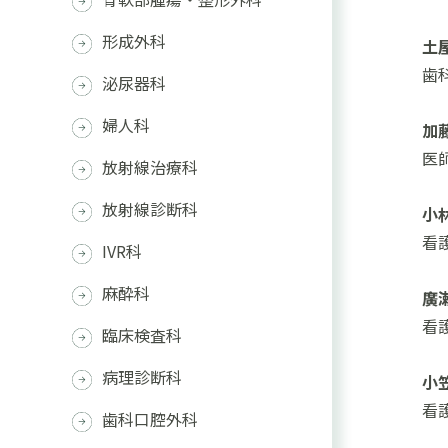
形成外科
土
歯
泌尿器科
婦人科
加
医
放射線治療科
放射線診断科
小
看
IVR科
麻酔科
廣
看
臨床検査科
病理診断科
小
看
歯科口腔外科