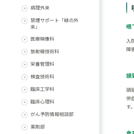
病理外来
禁煙サポート「緑の外
嚥
来」
医療映像科
入
障
放射線技術科
栄養管理科
頭
検査技術科
臨床工学科
頭
併
臨床心理科
す
がん予防情報相談部
薬剤部
食