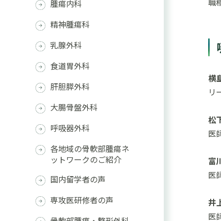
職
腫瘍内科
精神腫瘍科
乳腺外科
食道胃外科
横
肝胆膵外科
リ
大腸骨盤外科
松
呼吸器外科
医
各地域の骨軟部腫瘍ネ
ットワークのご紹介
富
医
国内留学者の声
専攻医研修者の声
井
医
骨軟部腫瘍・整形外科