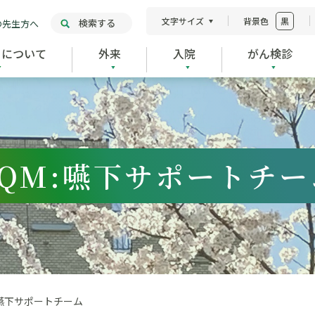
文字サイズ
背景色
黒
検索する
の先生方へ
ーについて
外来
入院
がん検診
TQM:嚥下サポートチー
:嚥下サポートチーム