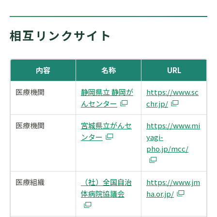
相互リンクサイト
内容
名称
URL
医療機関
静岡県立 静岡が
https://www.sc
んセンター
chr.jp/
医療機関
宮城県立がんセ
https://www.mi
ンター
yagi-
pho.jp/mcc/
医療組織
（社）全国自治
https://www.jm
体病院協議会
ha.or.jp/