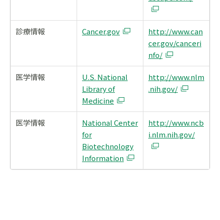
診療情報
Cancer.gov
http://www.can
cer.gov/canceri
nfo/
医学情報
U.S. National
http://www.nlm
Library of
.nih.gov/
Medicine
医学情報
National Center
http://www.ncb
for
i.nlm.nih.gov/
Biotechnology
Information