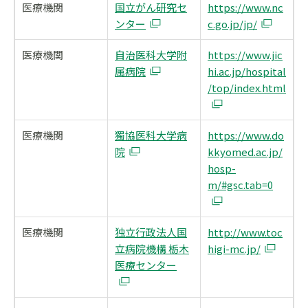
医療機関
国立がん研究セ
https://www.nc
ンター
c.go.jp/jp/
医療機関
自治医科大学附
https://www.jic
属病院
hi.ac.jp/hospital
/top/index.html
医療機関
獨協医科大学病
https://www.do
院
kkyomed.ac.jp/
hosp-
m/#gsc.tab=0
医療機関
独立行政法人国
http://www.toc
立病院機構 栃木
higi-mc.jp/
医療センター