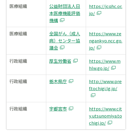
医療組織
公益財団法人日
https://jcqhc.or.
本医療機能評価
jp/
機構
医療組織
全国がん（成人
https://www.ze
病）センター協
ngankyo.ncc.go.
議会
jp/
行政組織
厚生労働省
https://www.m
hlw.go.jp/
行政組織
栃木県庁
http://www.pre
f.tochigi.lg.jp/
行政組織
宇都宮市
https://www.cit
y.utsunomiya.to
chigi.jp/