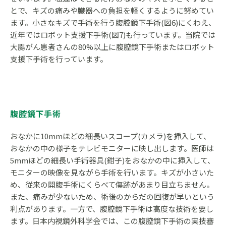
とで、キズの痛みや臓器への負担を軽くするように努めてい
ます。小さなキズで手術を行う腹腔鏡下手術(図6)にくわえ、
近年ではロボット支援下手術(図7)も行っています。当院では
大腸がん患者さんの80%以上に腹腔鏡下手術またはロボット
支援下手術を行っています。
腹腔鏡下手術
おなかに10mmほどの細長いスコープ(カメラ)を挿入して、
おなかの中の様子をテレビモニターに映し出します。医師は
5mmほどの細長い手術器具(鉗子)をおなかの中に挿入して、
モニターの映像を見ながら手術を行います。キズが小さいた
め、従来の開腹手術にくらべて傷跡があまり目立ちません。
また、痛みが少ないため、術後のからだの回復が早いという
利点があります。一方で、腹腔鏡下手術は高度な技術を要し
ます。日本内視鏡外科学会では、この腹腔鏡下手術の実技審