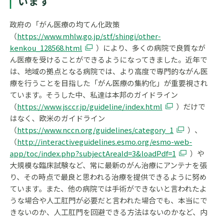
います
政府の「がん医療の均てん化政策
（
https://www.mhlw.go.jp/stf/shingi/other-
kenkou_128568.html
）により、多くの病院で良質なが
ん医療を受けることができるようになってきました。近年で
は、地域の拠点となる病院では、より高度で専門的ながん医
療を行うことを目指した「がん医療の集約化」が重要視され
ています。そうした中、私達は本邦のガイドライン
（
https://www.jsccr.jp/guideline/index.html
）だけで
はなく、欧米のガイドライン
（
https://www.nccn.org/guidelines/category_1
）、
（
http://interactiveguidelines.esmo.org/esmo-web-
app/toc/index.php?subjectAreaId=3&loadPdf=1
）や
大規模な臨床試験など、常に最新のがん治療にアンテナを張
り、その時点で最良と思われる治療を提供できるように努め
ています。また、他の病院では手術ができないと言われたよ
うな場合や人工肛門が必要だと言われた場合でも、本当にで
きないのか、人工肛門を回避できる方法はないのかなど、内