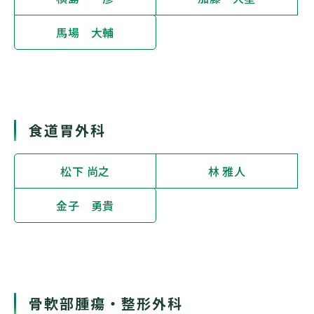
馬場 大輔
食道胃外科
松下 尚之
林 雅人
金子 勇貴
骨軟部腫瘍・整形外科