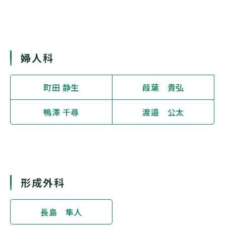
婦人科
町田 静生
葭葉 貴弘
鴨澤 千尋
渡邉 公太
形成外科
長島 隼人