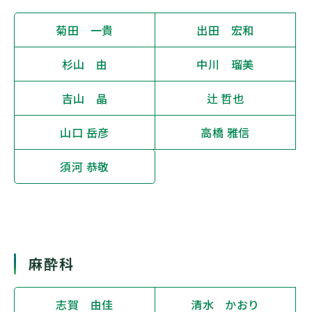
菊田 一貴
出田 宏和
杉山 由
中川 瑠美
吉山 晶
辻 哲也
山口 岳彦
高橋 雅信
須河 恭敬
麻酔科
志賀 由佳
清水 かおり