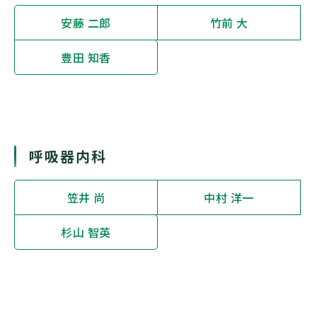
安藤 二郎
竹前 大
豊田 知香
呼吸器内科
笠井 尚
中村 洋一
杉山 智英