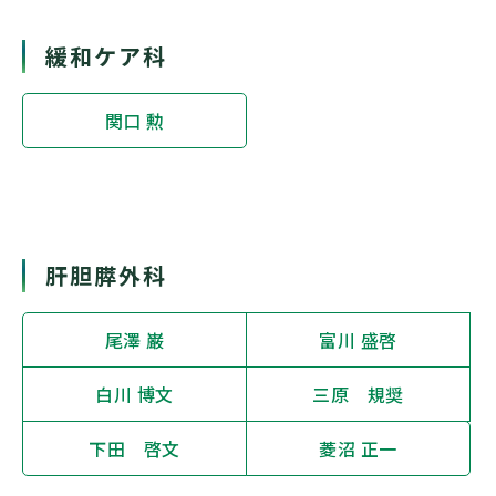
緩和ケア科
関口 勲
肝胆膵外科
尾澤 巌
富川 盛啓
白川 博文
三原 規奨
下田 啓文
菱沼 正一