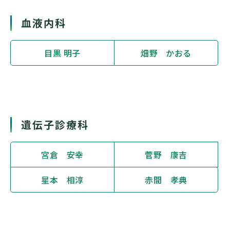
血液内科
目黒 明子
畑野 かおる
遺伝子診療科
宮倉 安幸
菅野 康吉
星本 相淳
赤間 孝典