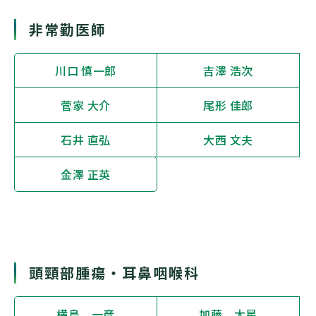
非常勤医師
川口 慎一郎
吉澤 浩次
菅家 大介
尾形 佳郎
石井 直弘
大西 文夫
金澤 正英
頭頸部腫瘍・耳鼻咽喉科
横島 一彦
加藤 大星